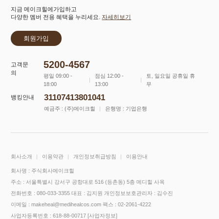
지금 메이크힐에가입하고
다양한 멤버 전용 혜택을 누리세요.
자세히보기
회원가입
5200-4567
고객문
의
평일 09:00 -
점심 12:00 -
토, 일요일 공휴일 휴
18:00
13:00
무
31107413801041
뱅킹안내
예금주 : (주)메이크힐
은행명 : 기업은행
회사소개
이용약관
개인정보취급방침
이용안내
회사명 : 주식회사메이크힐
주소 : 서울특별시 강서구 공항대로 516 (등촌동) 5층 메디힐 사옥
전화번호 : 080-033-3355
대표 : 김지원
개인정보보호관리자 : 김수진
이메일 : makeheal@medihealcos.com
팩스 : 02-2061-4222
사업자등록번호 : 618-88-00717
[사업자정보]