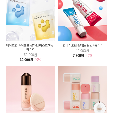
메이크힐 바이오랩 콜라겐 마스크 38g 5
힐바이오랩 판테놀 립밤 2종 1+1
매 1+1
12,000원
50,000원
7,200원
40%
30,000원
40%