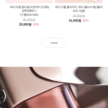
메이크힐 원피엘 파운데이션 28g
메이크힐 클라우드 큐브 블러셔 8g (블러
SPF20/PA++
퍼프 포함)
(구름퍼프세트)
20,000원
36,000원
16,000원
20%
28,800원
20%
more