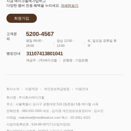
지금 메이크힐에가입하고
다양한 멤버 전용 혜택을 누리세요.
자세히보기
회원가입
5200-4567
고객문
의
평일 09:00 -
점심 12:00 -
토, 일요일 공휴일 휴
18:00
13:00
무
31107413801041
뱅킹안내
예금주 : (주)메이크힐
은행명 : 기업은행
회사소개
이용약관
개인정보취급방침
이용안내
회사명 : 주식회사메이크힐
주소 : 서울특별시 강서구 공항대로 516 (등촌동) 5층 메디힐 사옥
전화번호 : 080-033-3355
대표 : 김지원
개인정보보호관리자 : 김수진
이메일 : makeheal@medihealcos.com
팩스 : 02-2061-4222
사업자등록번호 : 618-88-00717
[사업자정보]