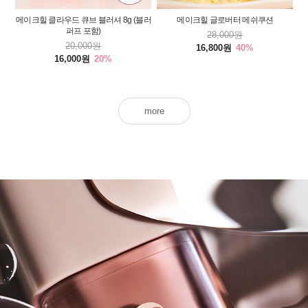
메이크힐 클라우드 큐브 블러셔 8g (블러
메이크힐 글로버터 메쉬쿠션
퍼프 포함)
28,000원
20,000원
16,800원
40%
16,000원
20%
more