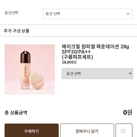
옵션선택
추가 구성 상품
메이크힐 원피엘 파운데이션 28g
SPF20/PA++
(구름퍼프세트)
28,800
원
원
총 상품금액
0
구매하기
장바구니 담기