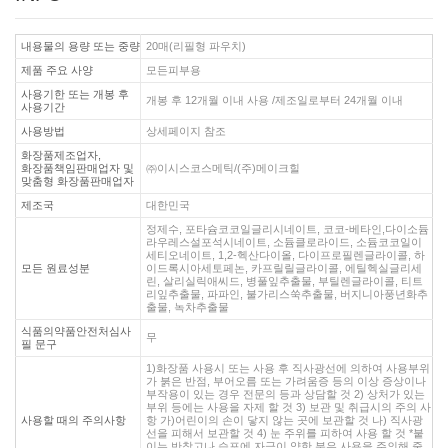
내용물의 용량 또는 중량
20매(리필형 파우치)
제품 주요 사양
모든피부용
사용기한 또는 개봉 후
개봉 후 12개월 이내 사용 /제조일로부터 24개월 이내
사용기간
사용방법
상세페이지 참조
화장품제조업자,
화장품책임판매업자 및
㈜이시스코스메틱/(주)메이크힐
맞춤형 화장품판매업자
제조국
대한민국
정제수, 포타슘코코일글리시네이트, 코코-베타인,다이소듐
라우레스설포석시네이트, 소듐클로라이드, 소듐코코일이
세티오네이트, 1,2-헥산다이올, 다이프로필렌글라이콜, 하
모든 원료성분
이드록시아세토페논, 카프릴릴글라이콜, 에틸헥실글리세
린, 살리실릭애씨드, 병풀잎추출물, 부틸렌글라이콜, 티트
리잎추출물, 파파인, 불가리스쑥추출물, 버지니아풍년화추
출물, 녹차추출물
식품의약품안전처심사
무
필 문구
1)화장품 사용시 또는 사용 후 직사광선에 의하여 사용부위
가 붉은 반점, 부어오름 또는 가려움증 등의 이상 증상이나
부작용이 있는 경우 전문의 등과 상담할 것 2) 상처가 있는
부위 등에는 사용을 자제 할 것 3) 보관 및 취급시의 주의 사
사용할 때의 주의사항
항 가)어린이의 손이 닿지 않는 곳에 보관할 것 나) 직사광
선을 피해서 보관할 것 4) 눈 주위를 피하여 사용 할 것 *붙
이는 반창고나 습포에 자극이 약한 분은 사용을 주의해 줄